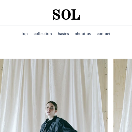
top
collection
basics
about us
contact