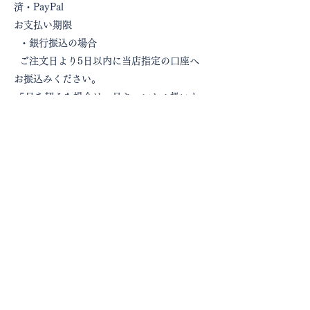
済・PayPal
お支払い期限
・銀行振込の場合
ご注文日より5日以内に当店指定の口座へ
お振込みください。
5日を超えた場合は一旦キャンセル扱いと
させていただきます。
再度、御注文いただきますようお願いしま
す。
・代金引換の場合
商品のお届け時に、運送会社のドライバー
に代金のお支払いをお願いします。
返品期限
商品の返品・交換には初期不良の場合以外
では応じられません。
初期不良、発送商品間違いの場合、当店着
払いにて対応いたします。